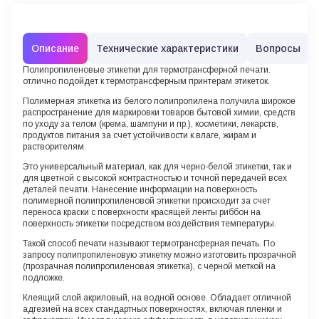
Описание
Технические характеристики
Вопросы
Полипропиленовые этикетки для термотрансферной печати.
отлично подойдет к термотрансферным принтерам этикеток.
Полимерная этикетка из белого полипропилена получила широкое
распространение для маркировки товаров бытовой химии, средств
по уходу за телом (крема, шампуни и пр.), косметики, лекарств,
продуктов питания за счет устойчивости к влаге, жирам и
растворителям.
Это универсальный материал, как для черно-белой этикетки, так и
для цветной с высокой контрастностью и точной передачей всех
деталей печати. Нанесение информации на поверхность
полимерной полипропиленовой этикетки происходит за счет
переноса краски с поверхности красящей ленты риббон на
поверхность этикетки посредством воздействия температуры.
Такой способ печати называют термотрансферная печать. По
запросу полипропиленовую этикетку можно изготовить прозрачной
(прозрачная полипропиленовая этикетка), с черной меткой на
подложке.
Клеящий слой акриловый, на водной основе. Обладает отличной
адгезией на всех стандартных поверхностях, включая пленки и