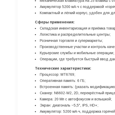
Механическая клавиатура на 25 клавиш с 
Аккумулятор 5200 мА·ч с поддержкой «горя
Компактный и лёгкий корпус, удобен для дл
Сферы применения:
Складская инвентаризация и приёмка това
Логистика и распределительные центры;
Розничная торговля и супермаркеты;
Производственные участки и контроль каче
Курьерские службы и мобильные операции;
Операции, где требуется быстрый ввод да
Технические характеристики:
Процессор: MT6769;
Оперативная память: 6 ГБ;
Встроенная память: (указать модификацию)
Сканер: N6602-W2, 2D, перекрёстный прицел
Камера: 20 Мп с автофокусом и вспышкой;
Экран: диагональ ~5,5", IPS, HD+;
Аккумулятор: 5200 мА·ч, поддержка горяче