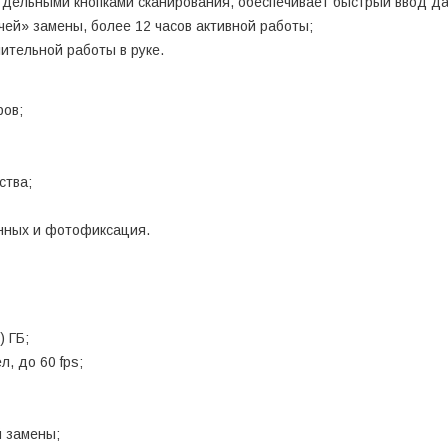
отдельными кнопками сканирования, обеспечивает быстрый ввод д
чей» замены, более 12 часов активной работы;
ительной работы в руке.
ров;
ства;
нных и фотофиксация.
 ГБ;
, до 60 fps;
й замены;