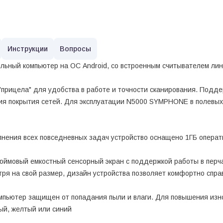
Инструкции
Вопросы
ьный компьютер на ОС Android, со встроенным считывателем ли
прицела" для удобства в работе и точности сканирования. Поддер
овия покрытия сетей. Для эксплуатации N5000 SYMPHONE в полевых
нения всех повседневных задач устройство оснащено 1ГБ операт
ймовый емкостный сенсорный экран с поддержкой работы в перча
отря на свой размер, дизайн устройства позволяет комфортно спр
мпьютер защищен от попадания пыли и влаги. Для повышения изн
рый, желтый или синий