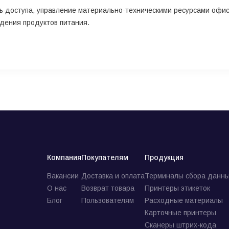
 доступа, управление материально-техническими ресурсами офисо
дения продуктов питания.
Компания
Покупателям
Продукция
Вакансии
Доставка и оплата
Терминалы сбора данны
О нас
Возврат товара
Принтеры этикеток
Блог
Пользователям
Расходные материалы
Карточные принтеры
Сканеры штрих-кода