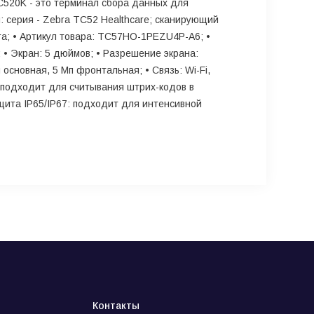
TC520K - это терминал сбора данных для
 серия - Zebra TC52 Healthcare; сканирующий
bra; • Артикул товара: TC57HO-1PEZU4P-A6; •
 • Экран: 5 дюймов; • Разрешение экрана:
 основная, 5 Мп фронтальная; • Связь: Wi-Fi,
0: подходит для считывания штрих-кодов в
щита IP65/IP67: подходит для интенсивной
Контакты