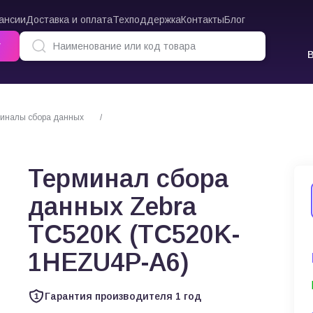
ансии
Доставка и оплата
Техподдержка
Контакты
Блог
г
иналы сбора данных
Терминал сбора данных Zebra TC520K (TC520K-1H
Терминал сбора
данных Zebra
TC520K (TC520K-
1HEZU4P-A6)
Гарантия производителя 1 год