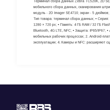
Терминал сбора данных Zebra TC520K, 2D SE47
мобильного сбора данных, сканирования штри
модуль - 2D Imager SE4710; экран - 5 дюймов;
Тип товара: терминал сбора данных; • Серия:
1280 × 720 px; • Память: 4 ГБ RAM / 32 ГБ Fla
Bluetooth, 4G LTE, NFC; • Защита: IP65/IP67;
мобильных рабочих процессах; 2. Android-пла
эксплуатации; 4. Камеры и NFC: расширяют 