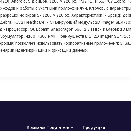
10, Android, 5 дюймов, 1280 × 720 px, 4/32 ГБ, IP65/IP67 Zebra 
х-кодов и работы с учётными приложениями. Ключевые параметры:
 разрешение экрана - 1280 × 720 px. Характеристики: • Бренд: Ze
 Zebra TC52 Healthcare; • Сканирующий модуль: 2D Imager SE4710;
sh; • Процессор: Qualcomm Snapdragon 660, 2,2 ГГц; • Камеры: 13 Мп
 • Аккумулятор: 4100–4300 мАч. Преимущества: 1. 2D Imager SE471
тформа: позволяет использовать корпоративные приложения; 3. За
сценарии идентификации и фиксации данных.
Компания
Покупателям
Продукция