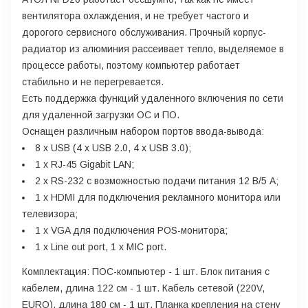
вентилятора охлаждения, и не требует частого и
дорогого сервисного обслуживания. Прочный корпус-
радиатор из алюминия рассеивает тепло, выделяемое в
процессе работы, поэтому компьютер работает
стабильно и не перегревается.
Есть поддержка функций удаленного включения по сети
для удаленной загрузки ОС и ПО.
Оснащен различным набором портов ввода-вывода:
8 х USB (4 х USB 2.0, 4 x USB 3.0);
1 х RJ-45 Gigabit LAN;
2 х RS-232 с возможностью подачи питания 12 В/5 А;
1 x HDMI для подключения рекламного монитора или
телевизора;
1 x VGA для подключения POS-монитора;
1 х Line out port, 1 х MIC port.
Комплектация: ПОС-компьютер - 1 шт. Блок питания с
кабелем, длина 122 см - 1 шт. Кабель сетевой (220V,
EURO), длина 180 см - 1 шт. Планка крепления на стену