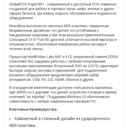
GlobalPOS Rapid N97 - современный и доступный POS-терминал,
созданный для работы в торговых залах, кафе, аптеках и других
сферах бизнеса, где важны скорость обслуживания и надёжность
оборудования.
Моноблок выполнен из прочного ABS-пластика с аккуратным
безрамочным дизайном, что делает его устойчивым к
ежедневным нагрузкам и при этом визуально привлекательным.
Сенсорный 15.6" Full HD дисплей отличается высокой яркостью и
отзывчивостью, обеспечивая комфортную работу кассира в
течение всей смены.
Процессор Intel® Alder Lake N97 и 8 ГБ оперативной памяти DDR4
позволяют без задержек работать с любыми популярными
кассовыми приложениями. Встроенный SSD на 120 ГБ гарантирует
быструю загрузку системы и приложений. Для подключения
внешнего оборудования предусмотрен широкий набор
интерфейсов: USB, RS-232, HDMI, Ethernet и другие.
В стандартной комплектации доступен считыватель магнитных
карт (MSR) на 3 дорожки, что делает устройство готовым к приёму
платежей "из коробки". Поддержка Windows 10 обеспечивает
совместимость с любым современным торговым ПО.
Ключевые преимущества:
Компактный и стильный дизайн из ударопрочного
ABS-пластика.