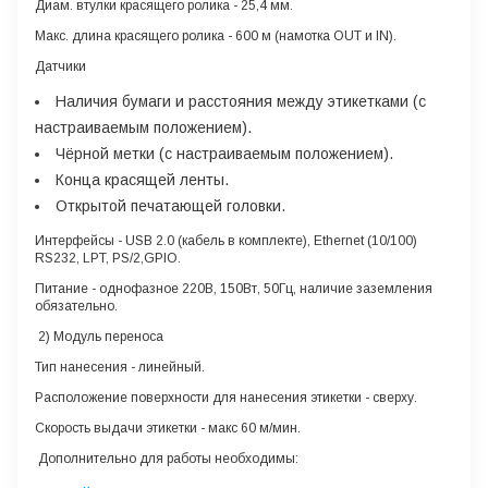
Диам. втулки красящего ролика
- 25,4 мм.
Макс. длина красящего ролика
- 600 м (намотка OUT и IN).
Датчики
Наличия бумаги и расстояния между этикетками (с
настраиваемым положением).
Чёрной метки (с настраиваемым положением).
Конца красящей ленты.
Открытой печатающей головки.
Интерфейсы
- USB 2.0 (кабель в комплекте), Ethernet (10/100)
RS232, LPT, PS/2,GPIO.
Питание
- однофазное 220В, 150Вт, 50Гц, наличие заземления
обязательно.
2) Модуль переноса
Тип нанесения
- линейный.
Расположение поверхности для нанесения этикетки
- сверху.
Скорость выдачи этикетки
- макс 60 м/мин.
Дополнительно для работы необходимы
: