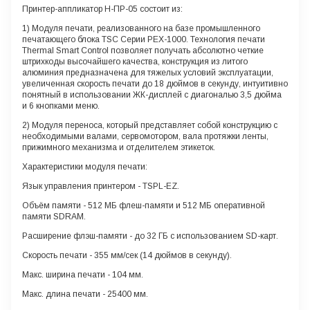
Принтер-аппликатор H-ПР-05 состоит из:
1) Модуля печати, реализованного на базе промышленного
печатающего блока TSC Серии PEX-1000. Технология печати
Thermal Smart Control позволяет получать абсолютно четкие
штрихкоды высочайшего качества, конструкция из литого
алюминия предназначена для тяжелых условий эксплуатации,
увеличенная скорость печати до 18 дюймов в секунду, интуитивно
понятный в использовании ЖК-дисплей с диагональю 3,5 дюйма
и 6 кнопками меню.
2) Модуля переноса, который представляет собой конструкцию с
необходимыми валами, сервомотором, вала протяжки ленты,
прижимного механизма и отделителем этикеток.
Характеристики модуля печати:
Язык управления принтером
- TSPL-EZ.
Объём памяти
- 512 МБ флеш-памяти и 512 МБ оперативной
памяти SDRAM.
Расширение флэш-памяти
- до 32 ГБ с использованием SD-карт.
Скорость печати
- 355 мм/сек (14 дюймов в секунду).
Макс. ширина печати
- 104 мм.
Макс. длина печати
- 25400 мм.