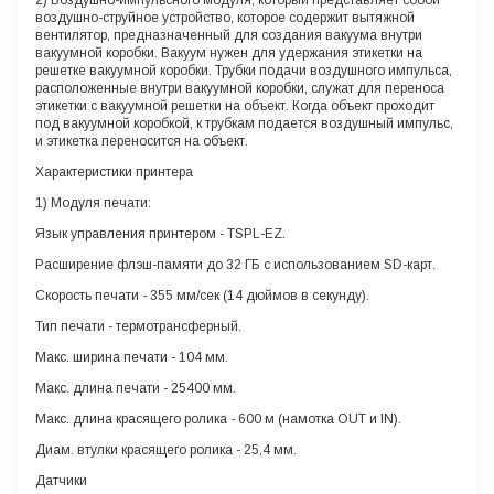
воздушно-струйное устройство, которое содержит вытяжной
вентилятор, предназначенный для создания вакуума внутри
вакуумной коробки. Вакуум нужен для удержания этикетки на
решетке вакуумной коробки. Трубки подачи воздушного импульса,
расположенные внутри вакуумной коробки, служат для переноса
этикетки с вакуумной решетки на объект. Когда объект проходит
под вакуумной коробкой, к трубкам подается воздушный импульс,
и этикетка переносится на объект.
Характеристики принтера
1) Модуля печати:
Язык управления принтером
- TSPL-EZ.
Расширение флэш-памяти
до 32 ГБ с использованием SD-карт.
Скорость печати
- 355 мм/сек (14 дюймов в секунду).
Тип печати
- термотрансферный.
Макс. ширина печати
- 104 мм.
Макс. длина печати
- 25400 мм.
Макс. длина красящего ролика
- 600 м (намотка OUT и IN).
Диам. втулки красящего ролика
- 25,4 мм.
Датчики