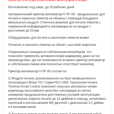
Изготовление под заказ, до 30 рабочих дней.
Автоматический принтер-аппликатор H-ПР-06 - предназначен для
печати и переноса этикеток на объекты с помощью Воздушно-
импульсного модуля. Отличное решение для печати этикеток с
переменной информацией и аппликации их на продукт с
расстояния до 50 мм.
Оборудование для печати и нанесения этикеток может:
Печатать и наносить этикетку на объект с высокой скоростью.
Опционально оснащаться собственным конвейером, что
позволяет применять автоматическую маркировку даже на тех
производствах, где нет возможности встроить принтер-аппликатор
в собственную линию или полностью отсутствует конвейер.
Принтер-аппликатор H-ПР-06 состоит из:
1)
Модуля печати
, реализованного на базе промышленного
печатающего блока TSC Серии PEX-1000. Технология печати
Thermal Smart Control позволяет получать абсолютно четкие
штрихкоды высочайшего качества, конструкция из литого
алюминия предназначена для тяжелых условий эксплуатации,
увеличенная скорость печати до 18 дюймов в секунду, интуитивно
понятный в использовании ЖК-дисплей с диагональю 3,5 дюйма
и 6 кнопками меню.
2)
Воздушно-импульсного модуля
, который представляет собой