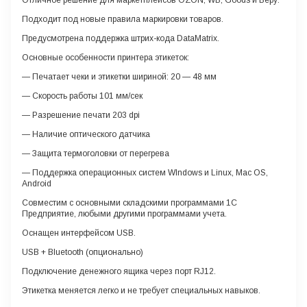
Отличное решение для маркетплейсов OZON, WB, Goods и Беру.
Подходит под новые правила маркировки товаров.
Предусмотрена поддержка штрих-кода DataMatrix.
Основные особенности принтера этикеток:
— Печатает чеки и этикетки шириной: 20 — 48 мм
— Скорость работы 101 мм/сек
— Разрешение печати 203 dрi
— Наличие оптического датчика
— Защита термоголовки от перегрева
— Поддержка операционных систем WIndows и Linux, Mac OS,
Android
Совместим с основными складскими программами 1С
Предприятие, любыми другими программами учета.
Оснащен интерфейсом USB.
USB + Bluetooth (опционально)
Подключение денежного ящика через порт RJ12.
Этикетка меняется легко и не требует специальных навыков.