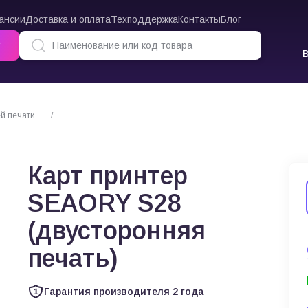
ансии
Доставка и оплата
Техподдержка
Контакты
Блог
г
й печати
Карт принтер SEAORY S28 (двусторонняя печать)
Карт принтер
SEAORY S28
(двусторонняя
печать)
Гарантия производителя 2 года