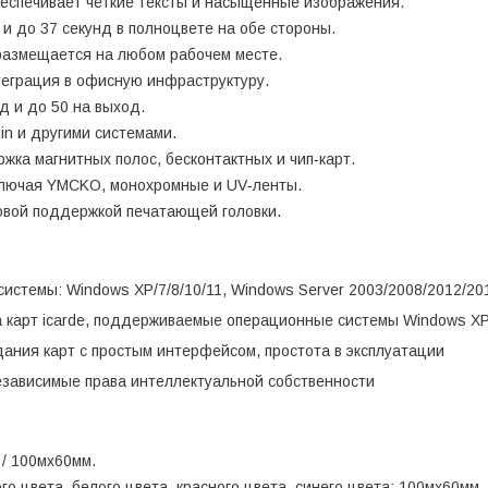
еспечивает чёткие тексты и насыщенные изображения.
 и до 37 секунд в полноцвете на обе стороны.
размещается на любом рабочем месте.
еграция в офисную инфраструктуру.
д и до 50 на выход.
in и другими системами.
ка магнитных полос, бесконтактных и чип‑карт.
лючая YMCKO, монохромные и UV‑ленты.
овой поддержкой печатающей головки.
темы: Windows XP/7/8/10/11, Windows Server 2003/2008/2012/201
 карт icarde, поддерживаемые операционные системы Windows XP/
ания карт с простым интерфейсом, простота в эксплуатации
езависимые права интеллектуальной собственности
 / 100мх60мм.
ого цвета,
белого цвета
,
красного цвета
, синего цвета: 100мх60мм.