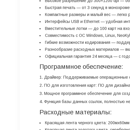
Высокое разрешение до 300×1200 dpi — об
Быстрая печать — от 3 секунд в монохроме
Компактные размеры и малый вес — легко 
Интерфейсы USB и Ethernet — удобная инт
Вместительные лотки — до 100 карт на вхо
Совместимость с ОС Windows, Linux, NeoKyl
Гибкие возможности кодирования — поддерж
Разнообразие расходных материалов — вк
Официальная гарантия 24 месяца — с год
Программное обеспечение:
Драйвер: Поддерживаемые операционные сис
ПО для изготовления карт: ПО для дизайна
Мощное программное обеспечение для созд
Функция базы данных ссылок, полностью н
Расходные материалы:
Красящая лента черного цвета: 200мх60мм
Красящая лента
золотого цвета
, серебрян