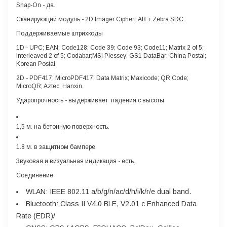
Snap-On
- да.
Сканирующий модуль
- 2D Imager CipherLAB + Zebra SDC.
Поддерживаемые штрихкоды
1D
- UPC; EAN; Code128; Code 39; Code 93; Code11; Matrix 2 of 5;
Interleaved 2 of 5; Codabar;MSI Plessey; GS1 DataBar; China Postal;
Korean Postal.
2D
- PDF417; MicroPDF417; Data Matrix; Maxicode; QR Code;
MicroQR; Aztec; Hanxin.
Ударопрочность
- выдерживает падения с высоты
1,5 м. на бетонную поверхность.
1.8 м. в защитном бампере.
Звуковая и визуальная индикация
- есть.
Соединение
WLAN:
IEEE 802.11 a/b/g/n/ac/d/h/i/k/r/e dual band.
Bluetooth:
Class II V4.0 BLE, V2.01 с Enhanced Data
Rate (EDR)/