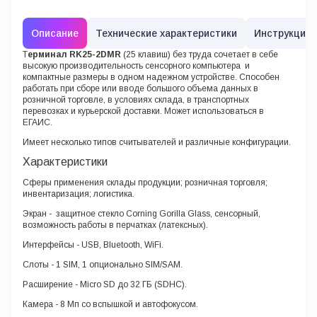
Описание
Технические характеристики
Инструкции
Т
ерминал RK25-2DMR
(25 клавиш) без труда сочетает в себе
высокую производительность сенсорного компьютера и
компактные размеры в одном надежном устройстве. Способен
работать при сборе или вводе большого объема данных в
розничной торговле, в условиях склада, в транспортных
перевозках и курьерской доставки. Может использоваться в
ЕГАИС.
Имеет несколько типов считывателей и различные конфигурации.
Характеристики
Сферы применения
склады продукции; розничная торговля;
инвентаризация; логистика.
Экран
- защитное стекло Corning Gorilla Glass, сенсорный,
возможность работы в перчатках (латексных).
Интерфейсы
- USB, Bluetooth, WiFi.
Слоты
- 1 SIM, 1 опционально SIM/SAM.
Расширение
- Micro SD до 32 ГБ (SDHC).
Камера
- 8 Мп со вспышкой и автофокусом.