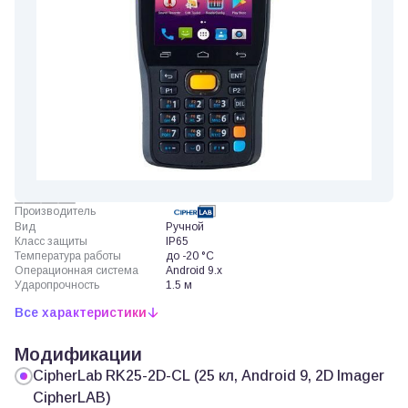
Производитель
Вид
Ручной
Класс защиты
IP65
Температура работы
до -20 °C
Операционная система
Android 9.x
Ударопрочность
1.5 м
Все характеристики
Модификации
CipherLab RK25-2D-CL (25 кл, Android 9, 2D Imager
CipherLAB)