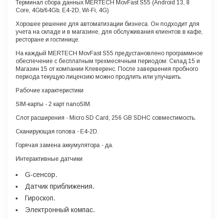
Терминал сбора данных MERTECH MovFast S55 (Android 13, 8
Core, 4Gb/64Gb, E4-2D, Wi-Fi, 4G)
Хорошее решение для автоматизации бизнеса. Он подходит для
учета на складе и в магазине, для обслуживания клиентов в кафе,
ресторане и гостинице.
На каждый MERTECH MovFast S55 предустановлено программное
обеспечение с бесплатным трехмесячным периодом: Склад 15 и
Магазин 15 от компании Клеверенс. После завершения пробного
периода текущую лицензию можно продлить или улучшить.
Рабочие характеристики
SIM-карты
- 2 карт nanoSIM.
Слот расширения
- Micro SD Card, 256 GB SDHC совместимость.
Сканирующая голова
-
E4-2D
.
Горячая замена аккумулятора
- да.
Интерактивные датчики
G-сенсор.
Датчик приближения.
Гироскоп.
Электронный компас.