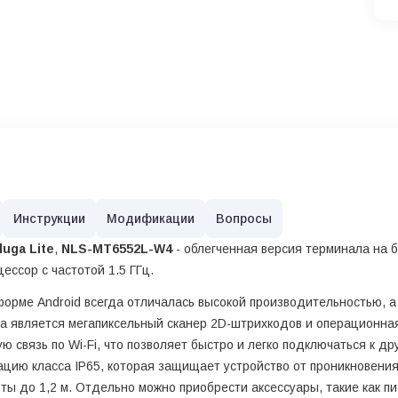
Инструкции
Модификации
Вопросы
uga Lite
,
NLS-MT6552L-W4
- облегченная версия терминала на б
ессор с частотой 1.5 ГГц.
орме Android всегда отличалась высокой производительностью, а
 является мегапиксельный сканер 2D-штрихкодов и операционная с
ю связь по Wi-Fi, что позволяет быстро и легко подключаться к д
ию класса IP65, которая защищает устройство от проникновения 
ы до 1,2 м. Отдельно можно приобрести аксессуары, такие как пи