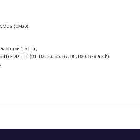
0 CMOS (CM30),
частотой 1,5 ГГц,
1) FDD-LTE (B1, B2, B3, B5, B7, B8, B20, B28 a и b),
,