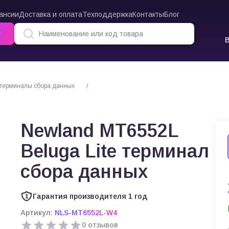
ансии
Доставка и оплата
Техподдержка
Контакты
Блог
г
терминалы сбора данных
Newland MT6552L Beluga Lite терминал сбора 
Newland MT6552L
Beluga Lite терминал
сбора данных
Гарантия производителя 1 год
Артикул:
NLS-MT6552L-W4
0 отзывов