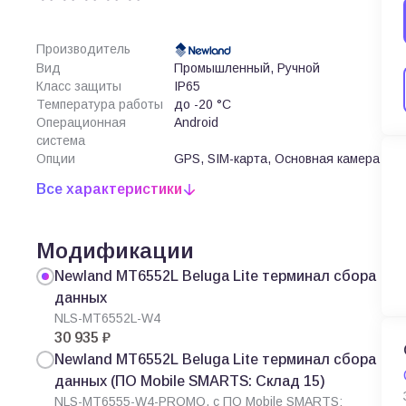
Производитель
Вид
Промышленный, Ручной
Класс защиты
IP65
Температура работы
до -20 °C
Операционная
Android
система
Опции
GPS, SIM-карта, Основная камера
Все характеристики
Модификации
Newland MT6552L Beluga Lite терминал сбора
данных
NLS-MT6552L-W4
30 935 ₽
Newland MT6552L Beluga Lite терминал сбора
данных (ПО Mobile SMARTS: Склад 15)
NLS-MT6555-W4-PROMO, с ПО Mobile SMARTS: