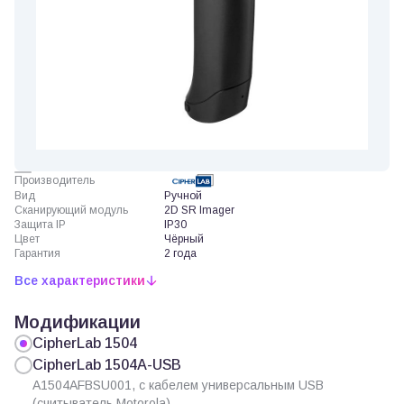
Производитель
Вид
Ручной
Сканирующий модуль
2D SR Imager
Защита IP
IP30
Цвет
Чёрный
Гарантия
2 года
Все характеристики
Модификации
CipherLab 1504
CipherLab 1504A-USB
A1504AFBSU001, с кабелем универсальным USB
(считыватель Motorola)