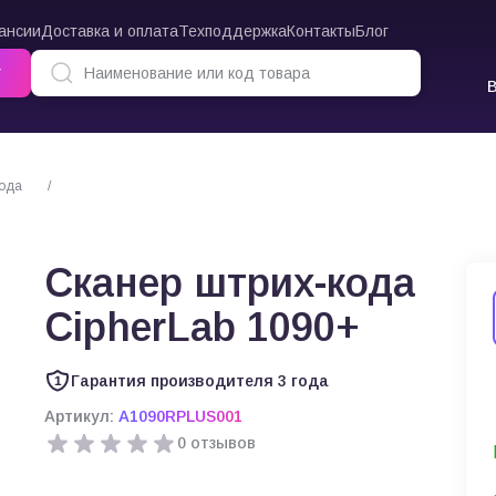
ансии
Доставка и оплата
Техподдержка
Контакты
Блог
г
кода
Сканер штрих-кода CipherLab 1090+
Сканер штрих-кода
CipherLab 1090+
Гарантия производителя 3 года
Артикул:
A1090RPLUS001
0 отзывов