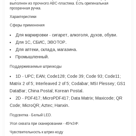
выполнен из прочного АВС-пластика. Есть оригинальная
прозрачная ручка.
Характеристики
Сферы применения
Для маркировки - сигарет, алкоголя, духов, обуви.
Для 1С, СБИС, ЭВОТОР.
Для аптеки, склада, магазина.
Промышленный.
Поддерживаемые штрихкоды
1D
- UPC; EAN; Code128; Code 39; Code 93; Code11;
Matrix 2 of 5; Interleaved 2 of 5; Codabar; MSI Plessey; GS1
DataBar; China Postal; Korean Postal.
2D
- PDF417; MicroPDF417; Data Matrix; Maxicode; QR
Code; MicroQR; Aztec; Hanxin.
Подсветка
- Белый LED.
Угол охвата при сканировании
- 45ºx34º.
Чувствительность к штрих-коду