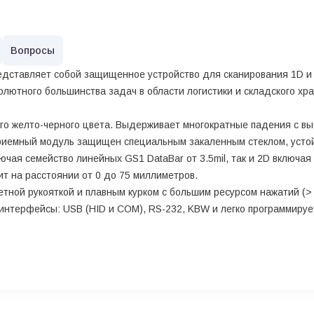
Вопросы
ставляет собой защищенное устройство для сканирования 1D и 2
лютного большинства задач в области логистики и складского хра
ого желто-черного цвета. Выдерживает многократные падения с вы
Приемный модуль защищен специальным закаленным стеклом, усто
ючая семейство линейных GS1 DataBar от 3.5mil, так и 2D включая 
т на расстоянии от 0 до 75 миллиметров.
тной рукояткой и плавным курком с большим ресурсом нажатий (> 
интерфейсы: USB (HID и COM), RS-232, KBW и легко программиру