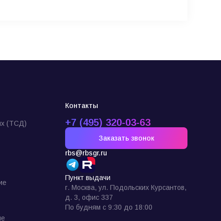
Контакты
+7 (495) 320-03-63
х (ТСД)
Заказать звонок
rbs@rbsgr.ru
Пункт выдачи
ие
г. Москва, ул. Подольских Курсантов,
д. 3, офис 337
По будням с 9:30 до 18:00
ие