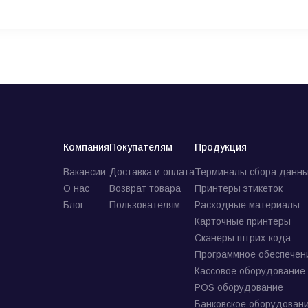
Компания
Покупателям
Продукция
Вакансии
Доставка и оплата
Терминалы сбора данны
О нас
Возврат товара
Принтеры этикеток
Блог
Пользователям
Расходные материалы
Карточные принтеры
Сканеры штрих-кода
Программное обеспечен
Кассовое оборудование
POS оборудование
Банковское оборудован