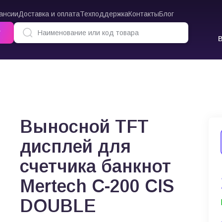
ансии
Доставка и оплата
Техподдержка
Контакты
Блог
г
Выносной TFT дисплей для счетчика банкнот Mertech C-200 CIS DOUBLE
Выносной TFT
дисплей для
счетчика банкнот
Mertech C-200 CIS
DOUBLE