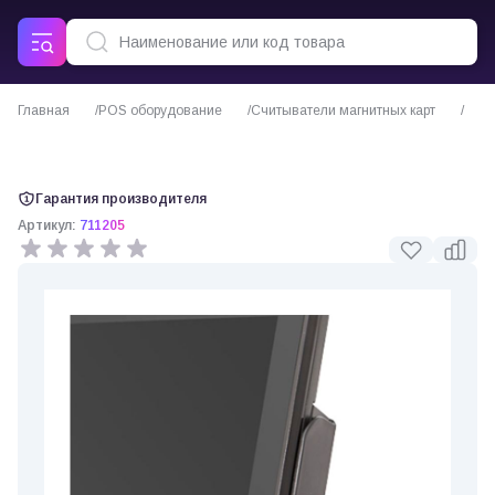
Главная
POS оборудование
Считыватели магнитных карт
Ридер магнитных карт к Wintec Anypos600 (711205)
Гарантия производителя
Артикул:
711205
0 отзывов