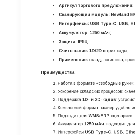
Артикул торгового предложения:
Сканирующий модуль:
Newland E
Интерфейсы:
USB Type-C
,
USB
,
E
Аккумулятор:
1250 мАч
;
Защита:
IP54
;
Считывание:
1D/2D
штрих-коды;
Применение:
склад, логистика, про
Преимущества:
Работа в формате «свободные руки»:
Ускорение складских процессов: скан
Поддержка
1D- и 2D-кодов
: устрой
Компактный формат: сканер удобно ис
Подходит для
WMS
/
ERP
-сценариев:
Аккумулятор
1250 мАч
: подходит для
Интерфейсы
USB Type-C
,
USB
,
Ethe