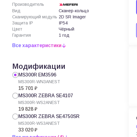
Производитель
Вид
Сканер-кольцо
Сканирующий модуль
2D SR Imager
Защита IP
IP54
Цвет
Чёрный
Гарантия
1 год
Все характеристики
Модификации
MS300R EM3596
MS300R-WN3ANEST
15 701 ₽
MS300R ZEBRA SE4107
MS300R-WS2ANEST
19 828 ₽
MS300R ZEBRA SE4750SR
MS300R-WS3ANEST
33 020 ₽