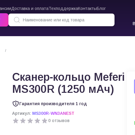
ансии
Доставка и оплата
Техподдержка
Контакты
Блог
г
Сканер-кольцо Meferi MS300R (1250 мАч)
Сканер-кольцо Meferi
MS300R (1250 мАч)
Гарантия производителя 1 год
Артикул:
MS300R-WN3ANEST
0 отзывов