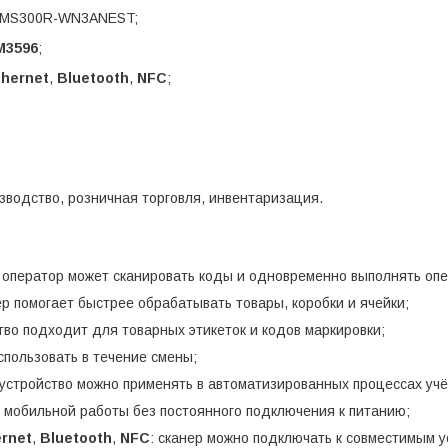
MS300R-WN3ANEST;
M3596
;
thernet
,
Bluetooth
,
NFC
;
изводство, розничная торговля, инвентаризация.
 оператор может сканировать коды и одновременно выполнять опе
ер помогает быстрее обрабатывать товары, коробки и ячейки;
ство подходит для товарных этикеток и кодов маркировки;
пользовать в течение смены;
 устройство можно применять в автоматизированных процессах учё
 мобильной работы без постоянного подключения к питанию;
rnet
,
Bluetooth
,
NFC
: сканер можно подключать к совместимым у