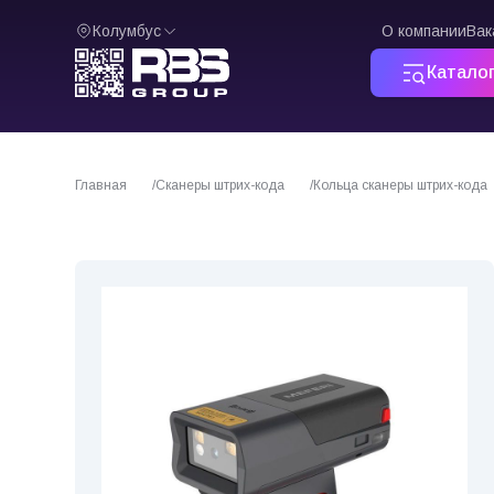
Колумбус
О компании
Вак
Катало
Главная
Сканеры штрих-кода
Кольца сканеры штрих-кода