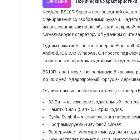
Описание
Технические характеристики
Newland BS10R Sepia
– беспроводной сканер 
сканирования со свободными руками. Надетое
использование как на левой, так и на право
сигнализируют оператору об удачном считыва
Одним нажатием кнопки сканер по BlueTooth 4
Android, iOS или Windows. Он просто подключ
возможности передавать данные на уделенный
BS10R гарантирует непрерывную 8 часовую ра
до 30 дней. Ударопрочный корпус выдерживае
Отличительные особенности кольца-сканера 
32 Бит – высокопроизводительный процессо
Память 16МБ (50 тыс. штрих-кодов.
Cyrilic Symbol – чтение русского набора сим
Программируемый звуковой сигнал.
Выдерживает многократные удары и падени
Осуществляет коннект с ТСД, смартфоном, 