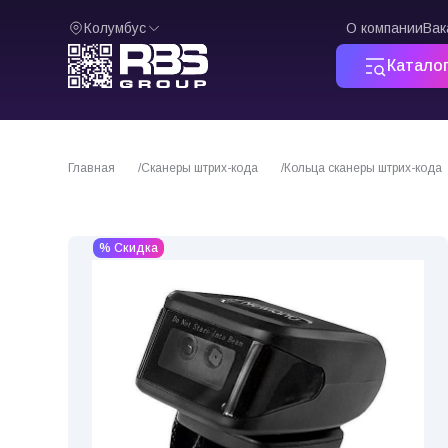
Колумбус
О компании
Вак
Катало
Главная
Сканеры штрих-кода
Кольца сканеры штрих-кода
% Скидка