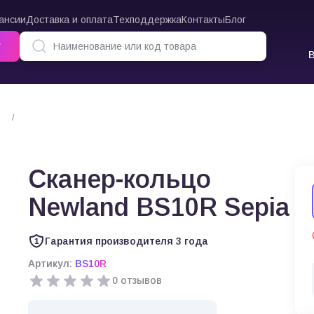
ансии
Доставка и оплата
Техподдержка
Контакты
Блог
г
Сканер-кольцо Newland BS10R Sepia
Сканер-кольцо
Newland BS10R Sepia
Гарантия производителя 3 года
Артикул:
BS10R
0 отзывов