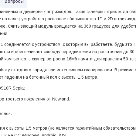
Вопросы
линейных и двумерных штрихкодов. Такие сканеры штрих-кода я
 на палец устройство распознает большинство 1D и 2D штрих-код
й руке. Считывающий модуль вращается на 360 градусов для удобс
нии.
.1 соединяется с устройством, с которым вы работаете, будь это
ается и обеспечивает свободу передвижения на расстоянии до 30 м
 компьютер, в сканер встроено 16Мб памяти для хранения 50 тыс
боту от одного заряда при интенсивном сканировании. В режиме 
т падения на бетонный пол с высоты 1,5 метра.
BS10R Sepia:
р третьего поколения от Newland.
волов.
я с высоты 1,5 метров (не является гарантийным обязательством
ПК на ОС Windows, Android, iOS.