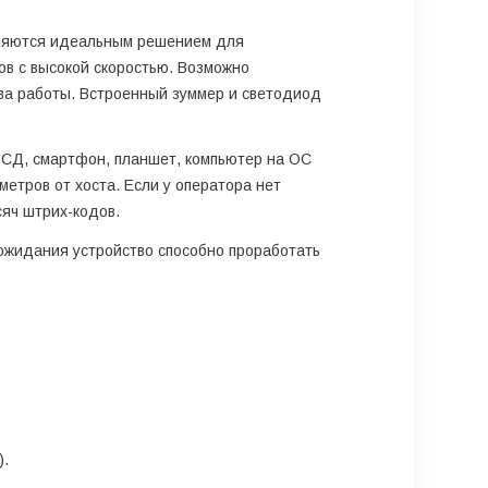
вляются идеальным решением для
ов с высокой скоростью. Возможно
тва работы. Встроенный зуммер и светодиод
 ТСД, смартфон, планшет, компьютер на ОС
етров от хоста. Если у оператора нет
яч штрих-кодов.
ожидания устройство способно проработать
).