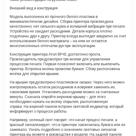
Внешний вид и конструкция
Модель выполнена из прочного белого пластика в
минималистичном дизайне. Сборка принтера произведена
качественно: нет сильного шума и излишней вибрации при печати.
Устройство не заедает расходники. Детали корпуса плотно
подогнаны друг к другу. Принтер всегда выглядит аккуратно за счет
использования белого материала – на нем не остаются
многочисленные отпечатки рук при эксплуатации.
Конструкция принтера Атол BP41 достаточно проста.
Производитель предусмотрел три кнопки для управления
процессом печати. Первая позволяет включить или выключить
принтер. Встроена кнопка промотки бумаги. Сбоку расположена
кнопка для открытия крышки.
На крышке предусмотрено пластиковое окошко. Через него можно
контролировать остаток расходников и вовремя заменить их,
сэкономив время. Установить расходники можно за считанные
минуты. Сначала откройте верхнюю крышку – для этого
необходимо нажать на кнопку открытия, расположенную
справа. На верхней панели встроен световой индикатор, который
информирует о процессе работы.
Например, зеленый свет говорит, что начат процесс печати, а
красный сигнализирует, что в принтере закончилась бумага или ее
зажевало. Узнать подробнее о значениях световых сигналов
принтера вы можете в руководстве к модели. На задней панели