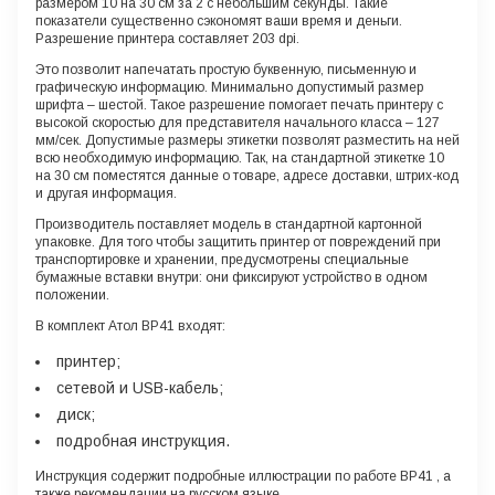
размером 10 на 30 см за 2 с небольшим секунды. Такие
показатели существенно сэкономят ваши время и деньги.
Разрешение принтера составляет
203 dpi.
Это позволит напечатать простую буквенную, письменную и
графическую информацию. Минимально допустимый размер
шрифта – шестой. Такое разрешение помогает печать принтеру с
высокой скоростью для представителя начального класса – 127
мм/сек. Допустимые размеры этикетки позволят разместить на ней
всю необходимую информацию. Так, на стандартной этикетке 10
на 30 см поместятся данные о товаре, адресе доставки, штрих-код
и другая информация.
Производитель поставляет модель в стандартной картонной
упаковке. Для того чтобы защитить принтер от повреждений при
транспортировке и хранении, предусмотрены специальные
бумажные вставки внутри: они фиксируют устройство в одном
положении.
В комплект Атол BP41 входят:
принтер;
сетевой и USB-кабель;
диск;
подробная инструкция.
Инструкция содержит подробные иллюстрации по работе BP41
, а
также рекомендации на русском языке.