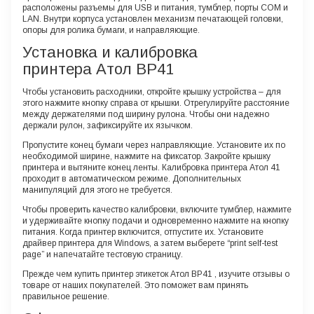
расположены разъемы для USB и питания, тумблер, порты СОМ и
LAN. Внутри корпуса установлен механизм печатающей головки,
опоры для ролика бумаги, и направляющие.
Установка и калибровка
принтера
Атол BP41
Чтобы установить расходники, откройте крышку устройства – для
этого нажмите кнопку справа от крышки. Отрегулируйте расстояние
между держателями под ширину рулона. Чтобы они надежно
держали рулон, зафиксируйте их язычком.
Пропустите конец бумаги через направляющие. Установите их по
необходимой ширине, нажмите на фиксатор. Закройте крышку
принтера и вытяните конец ленты. Калибровка принтера Атол 41
проходит в автоматическом режиме. Дополнительных
манипуляций для этого не требуется.
Чтобы проверить качество калибровки, включите тумблер, нажмите
и удерживайте кнопку подачи и одновременно нажмите на кнопку
питания. Когда принтер включится, отпустите их. Установите
драйвер принтера для Windows, а затем выберете
“print self-test
page”
и напечатайте тестовую страницу.
Прежде чем купить принтер этикеток Атол ВР41 , изучите отзывы о
товаре от наших покупателей. Это поможет вам принять
правильное решение.