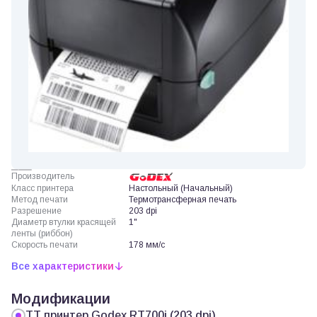
Производитель
Класс принтера
Настольный (Начальный)
Метод печати
Термотрансферная печать
Разрешение
203 dpi
Диаметр втулки красящей
1"
ленты (риббон)
Скорость печати
178 мм/с
Все характеристики
Модификации
ТТ принтер Godex RT700i (203 dpi)