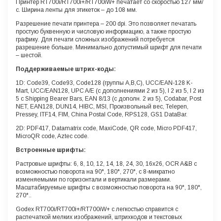
Принтер RT700i/RT700i+/RT700iW+ печатает со скоростью 127 мм/
с. Ширина ленты для этикеток – до 108 мм.
Разрешение печати принтера – 200 dpi. Это позволяет печатать
простую буквенную и числовую информацию, а также простую
графику. Для печати сложных изображений потребуется
разрешение больше. Минимально допустимый шрифт для печати
– шестой.
Поддерживаемые штрих-коды:
1D: Code39, Code93, Code128 (группы A,B,C), UCC/EAN-128 K-
Mart, UCC/EAN128, UPC A/E (c дополнениями 2 из 5), I 2 из 5, I 2 из
5 с Shipping Bearer Bars, EAN 8/13 (с дополн. 2 из 5), Codabar, Post
NET, EAN128, DUN14, HIBC, MSI, Произвольный вес, Telepen,
Pressey, ITF14, FIM, China Postal Code, RPS128, GS1 DataBar.
2D: PDF417, Datamatrix code, MaxiCode, QR code, Micro PDF417,
MicroQR code, Aztec code.
Встроенные шрифты:
Растровые шрифты: 6, 8, 10, 12, 14, 18, 24, 30, 16x26, OCR A&B с
возможностью поворота на 90°, 180°, 270°, с 8-микратно
изменяемыми по горизонтали и вертикали размерами.
Масштабируемые шрифты с возможностью поворота на 90°, 180°,
270°..
Godex RT700i/RT700i+/RT700iW+ с легкостью справится с
распечаткой мелких изображений, штрихкодов и текстовых