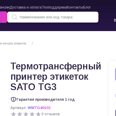
ансии
Доставка и оплата
Техподдержка
Контакты
Блог
г
 печати этикеток
Термотрансферный принтер этикеток SATO TG3
Термотрансферный
принтер этикеток
SATO TG3
Гарантия производителя 1 год
Артикул:
WWTG40102
0 отзывов