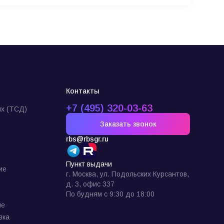
Контакты
+7 (495) 320-03-63
х (ТСД)
Заказать звонок
rbs@rbsgr.ru
Пункт выдачи
ие
г. Москва, ул. Подольских Курсантов,
д. 3, офис 337
По будням с 9:30 до 18:00
ие
вка