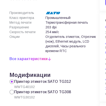
Производитель
Класс принтера
Промышленный
Метод печати
Термотрансферная печать
Разрешение
203 dpi
Скорость печати
254 мм/с
Опции
Отделитель этикеток, Отрезчик
(нож), Ethernet модуль, LCD
дисплей, Часы реального
времени RTC
Все характеристики
Модификации
Принтер этикеток SATO TG312
WWTG40102
Принтер этикеток SATO TG308
WWTG30102