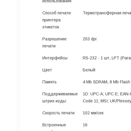
использования
Способ печати
Термотрансферная печа
принтера
этикеток
Разрешение
203 dpi
печати
Интерфейсы
RS-232 - 1 шт, LPT (Paral
Цвет
Белый
Память
4 Mb SDRAM, 8 Mb Flash
Поддерживаемые
1D: UPC-A; UPC-E; EAN-8;
штрих-коды:
Code 11; MSI; UK/Plessey
Скорость печати
102 мм/сек
Встроенные
16