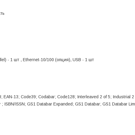
ть
lel) - 1 шт , Ethernet-10/100 (опция), USB - 1 шт
 EAN-13; Code39; Codabar; Code128; Interleaved 2 of 5; Industrial 2 
 ; ISBN/ISSN; GS1 Databar Expanded; GS1 Databar; GS1 Databar Limi