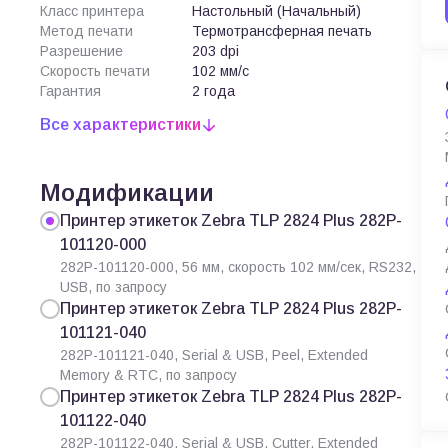
Класс принтера
Настольный (Начальный)
Метод печати
Термотрансферная печать
Разрешение
203 dpi
Скорость печати
102 мм/с
Гарантия
2 года
Все характеристики
Модификации
Принтер этикеток Zebra TLP 2824 Plus 282P-
101120-000
282P-101120-000, 56 мм, скорость 102 мм/сек, RS232,
USB, по запросу
Принтер этикеток Zebra TLP 2824 Plus 282P-
101121-040
282P-101121-040, Serial & USB, Peel, Extended
Memory & RTC, по запросу
Принтер этикеток Zebra TLP 2824 Plus 282P-
101122-040
282P-101122-040, Serial & USB, Cutter, Extended