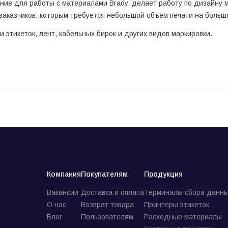
ие для работы с материалами Brady, делает работу по дизайну ма
аказчиков, которым требуется небольшой объем печати на больш
 этикеток, лент, кабельных бирок и других видов маркировки.
Компания
Покупателям
Продукция
Вакансии
Доставка и оплата
Терминалы сбора данны
О нас
Возврат товара
Принтеры этикеток
Блог
Пользователям
Расходные материалы