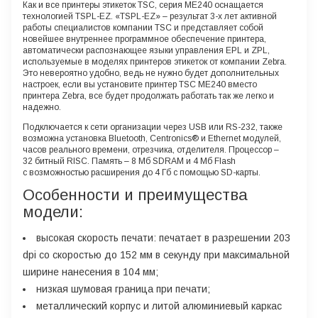
Как и все принтеры этикеток TSC, серия ME240 оснащается
технологией TSPL-EZ. «TSPL-EZ» – результат 3-х лет активной
работы специалистов компании TSC и представляет собой
новейшее внутреннее программное обеспечение принтера,
автоматически распознающее языки управления EPL и ZPL,
используемые в моделях принтеров этикеток от компании Zebra.
Это невероятно удобно, ведь не нужно будет дополнительных
настроек, если вы установите принтер TSC ME240 вместо
принтера Zebra, все будет продолжать работать так же легко и
надежно.
Подключается к сети организации через USB или RS-232, также
возможна установка Bluetooth, Centronics® и Ethernet модулей,
часов реального времени, отрезчика, отделителя. Процессор –
32 битный RISC. Память – 8 Мб SDRAM и 4 Мб Flash
с возможностью расширения до 4 Гб с помощью SD-карты.
Особенности и преимущества
модели:
высокая скорость печати: печатает в разрешении 203
dpi со скоростью до 152 мм в секунду при максимальной
ширине нанесения в 104 мм;
низкая шумовая граница при печати;
металлический корпус и литой алюминиевый каркас