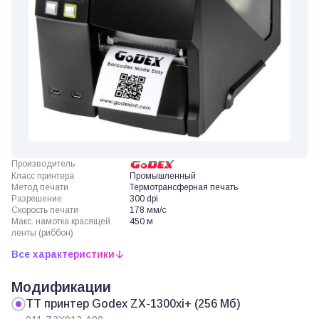
Производитель
Класс принтера
Промышленный
Метод печати
Термотрансферная печать
Разрешение
300 dpi
Скорость печати
178 мм/с
Макс. намотка красящей
450 м
ленты (риббон)
Все характеристики
Модификации
ТТ принтер Godex ZX-1300xi+ (256 Мб)