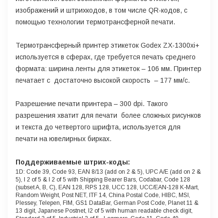
изображений и штрихкодов, в том числе QR-кодов, с
помощью технологии термотрансферной печати.
Термотрансферный принтер этикеток Godex ZX-1300xi+
используется в сферах, где требуется печать среднего
формата: ширина ленты для этикеток – 106 мм. Принтер
печатает c достаточно высокой скорость – 177 мм/c.
Разрешение печати принтера – 300 dpi. Такого
разрешения хватит для печати более сложных рисунков
и текста до четвертого шрифта, используется для
печати на ювелирных бирках.
Поддерживаемые штрих-коды:
1D: Code 39, Code 93, EAN 8/13 (add on 2 & 5), UPC A/E (add on 2 &
5), I 2 of 5 & I 2 of 5 with Shipping Bearer Bars, Codabar, Code 128
(subset A, B, C), EAN 128, RPS 128, UCC 128, UCC/EAN-128 K-Mart,
Random Weight, Post NET, ITF 14, China Postal Code, HIBC, MSI,
Plessey, Telepen, FIM, GS1 DataBar, German Post Code, Planet 11 &
13 digit, Japanese Postnet, I2 of 5 with human readable check digit,