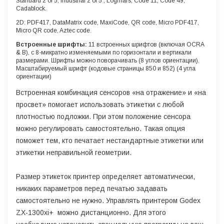
Standard 2 of 5, Industrial 2 of 5 , Logmars, Code 11, Code 49,
Cadablock.
2D: PDF417, DataMatrix code, MaxiCode, QR code, Micro PDF417,
Micro QR code, Aztec code.
Встроенные шрифты:
11 встроенных шрифтов (включая OCRA
& B), с 8-микратно изменяемыми по горизонтали и вертикали
размерами. Шрифты можно поворачивать (8 углов ориентации).
Масштабируемый шрифт (кодовые страницы 850 и 852) (4 угла
ориентации)
Встроенная комбинация сенсоров «на отражение» и «на
просвет» помогает использовать этикетки с любой
плотностью подложки. При этом положение сенсора
можно регулировать самостоятельно. Такая опция
поможет тем, кто печатает нестандартные этикетки или
этикетки неправильной геометрии.
Размер этикеток принтер определяет автоматически,
никаких параметров перед печатью задавать
самостоятельно не нужно. Управлять принтером Godex
ZX-1300xi+ можно дистанционно. Для этого