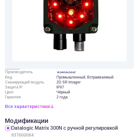
Производитель
Вид
Промышленный, Встраиваемый
Сканирующий модуль
2D SR Imager
Защита IP
IP67
Цвет
Чёрный
Гарантия
2 года
Все характеристики
Модификации
Datalogic Matrix 300N с ручной регулировкой
937600084