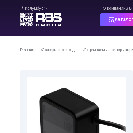
Колумбус
О компании
Вак
Катало
Главная
Сканеры штрих-кода
Встраиваемые сканеры штри