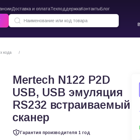
ансии
Доставка и оплата
Техподдержка
Контакты
Блог
г
х кода
Mertech N122 P2D USB, USB эмуляция RS232 встраиваемый скане
Mertech N122 P2D
USB, USB эмуляция
RS232 встраиваемый
сканер
Гарантия производителя 1 год