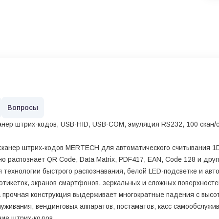
Вопросы
анер штрих-кодов, USB-HID, USB-COM, эмуляция RS232, 100 скан/се
сканер штрих-кодов MERTECH для автоматического считывания 1D 
о распознает QR Code, Data Matrix, PDF417, EAN, Code 128 и др
 технологии быстрого распознавания, белой LED-подсветке и авт
тикеток, экранов смартфонов, зеркальных и сложных поверхностей
 а прочная конструкция выдерживает многократные падения с выс
живания, вендинговых аппаратов, постаматов, касс самообслужив
ние штрих-кодов.