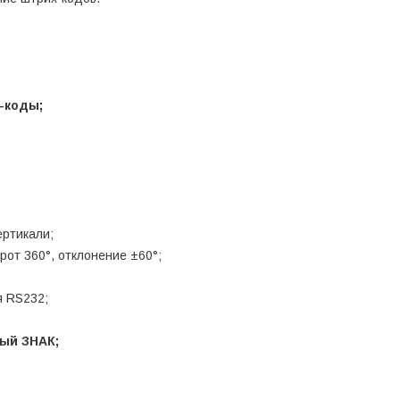
-коды;
ертикали;
рот 360°, отклонение ±60°;
я RS232;
ый ЗНАК;