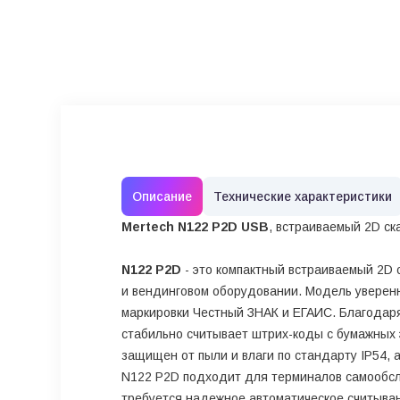
Описание
Технические характеристики
Mertech N122 P2D USB
, встраиваемый 2D ск
N122 P2D
- это компактный встраиваемый 2D 
и вендинговом оборудовании. Модель уверенн
маркировки Честный ЗНАК и ЕГАИС. Благодаря
стабильно считывает штрих-коды с бумажных э
защищен от пыли и влаги по стандарту IP54,
N122 P2D подходит для терминалов самообслу
требуется надежное автоматическое считыва