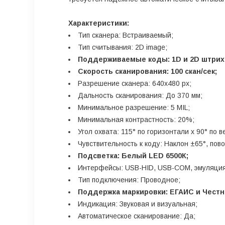
Характеристики:
Тип сканера: Встраиваемый;
Тип считывания: 2D image;
Поддерживаемые коды: 1D и 2D штрих
Скорость сканирования: 100 скан/сек;
Разрешение сканера: 640x480 px;
Дальность сканирования: До 370 мм;
Минимальное разрешение: 5 MIL;
Минимальная контрастность: 20%;
Угол охвата: 115° по горизонтали x 90° по в
Чувствительность к коду: Наклон ±65°, пово
Подсветка: Белый LED 6500К;
Интерфейсы: USB-HID, USB-COM, эмуляци
Тип подключения: Проводное;
Поддержка маркировки: ЕГАИС и Честн
Индикация: Звуковая и визуальная;
Автоматическое сканирование: Да;