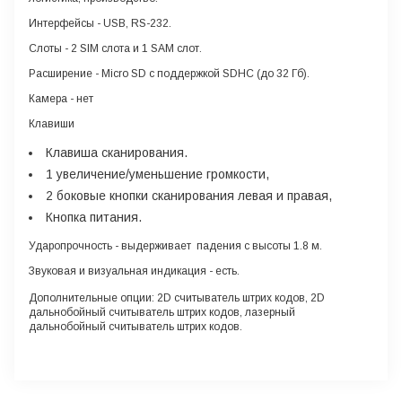
Интерфейсы
- USB, RS-232.
Слоты
- 2 SIM слота и 1 SAM слот.
Расширение
- Micro SD с поддержкой SDHC (до 32 Гб).
Камера -
нет
Клавиши
Клавиша сканирования.
1 увеличение/уменьшение громкости,
2 боковые кнопки сканирования левая и правая,
Кнопка питания.
Ударопрочность
- выдерживает падения с высоты 1.8 м.
Звуковая и визуальная индикация
- есть.
Дополнительные опции:
2D считыватель штрих кодов, 2D
дальнобойный считыватель штрих кодов, лазерный
дальнобойный считыватель штрих кодов.