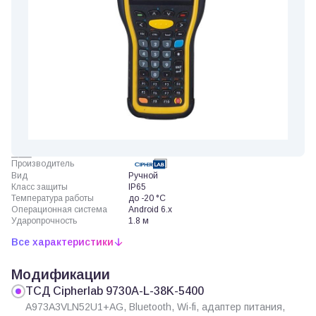
Производитель
Вид
Ручной
Класс защиты
IP65
Температура работы
до -20 °C
Операционная система
Android 6.x
Ударопрочность
1.8 м
Все характеристики
Модификации
ТСД Cipherlab 9730A-L-38K-5400
A973A3VLN52U1+AG, Bluetooth, Wi-fi, адаптер питания,